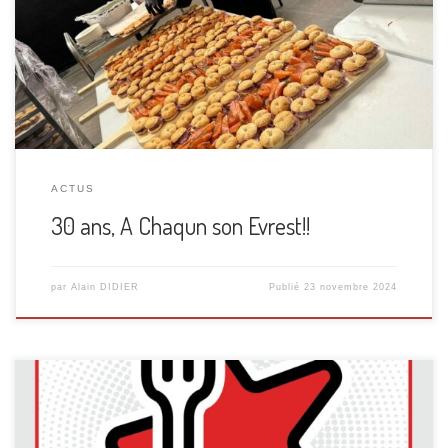
parfaitement orchestré ! Soutenez A Chacun son Everest !,
faites un don en ligne et sécurisé :
https://www.jedonneenligne.org/acse/003/ Les dons
ouvrent […]
ACTUS
30 ans, A Chaqun son Evrest!!
par
Alain DIDIER
Publié
23 novembre 2024
Comme vous devez vous en rappeler, D GOURMANDISES a