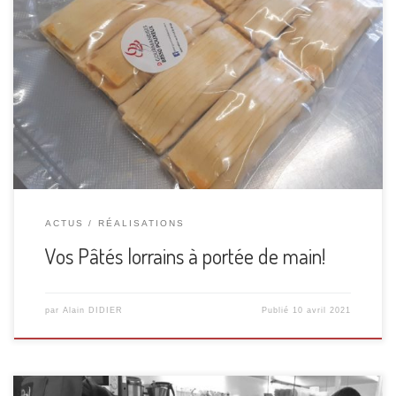
Qu’est-ce qu’on mange ce soir? T’as une idée ?! Pffff… Sais
pas quoi faire…. Marre de faire à manger! Chaque
problème a sa solution! Vos Patés lorrains à portée de
main! « prêt à cuire »ils sont vendu surgelés en sachet sous
vide, 200° 35 mn et c’est prêt! Vendu par lot […]
ACTUS
RÉALISATIONS
Vos Pâtés lorrains à portée de main!
par
Alain DIDIER
Publié
10 avril 2021