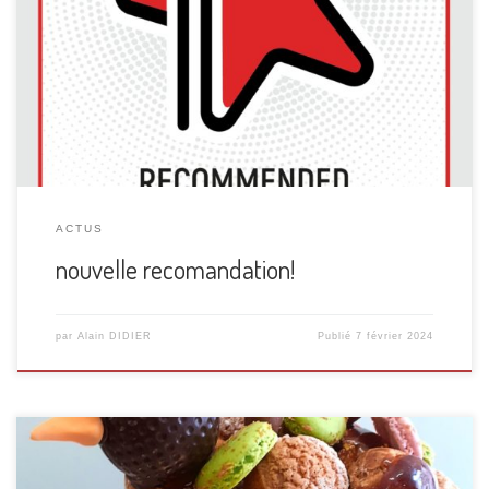
été récemment primé comme établissement recommandé.
Nous sommes fiers de vous offrir un exemplaire
imprimable du Certificat d’Excellence de Restaurant Guru,
l’un des sites Web gastronomiques les plus populaires au
monde avec plus de 30 millions d’utilisateurs mensuels.
.Nous serions ravis […]
ACTUS
nouvelle recomandation!
par
Alain DIDIER
Publié
7 février 2024