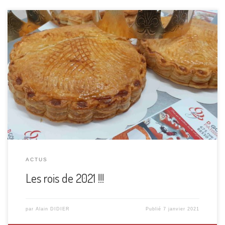
Bonne année 2021! Il est temps de tirer les Rois! Qui aura
la fève? Qui choisira sa reine? Qui choisira son roi? C’est à
vous!fourrées à la frangipanes, avec une recette datant de
mes débuts d’apprenti pâtissier, des œufs, du lait de ferme,
du vrai beurre pâtissier, riche en poudre […]
ACTUS
Les rois de 2021 !!!
par
Alain DIDIER
Publié
7 janvier 2021