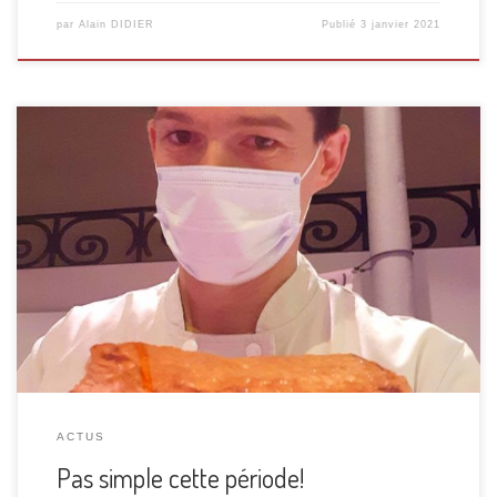
par
Alain DIDIER
Publié
3 janvier 2021
Le covid fait des ravages mais aussi sur les petits
commerçants et artisans. Seul dans mon laboratoire, je
garde le sourire mais l’avenir me fait peur. Je vais parler
pour ma profession, car j’ai l’impression que nous sommes
les oubliés ou que nous sommes restés au fond du sac.
Déjà, […]
ACTUS
Pas simple cette période!