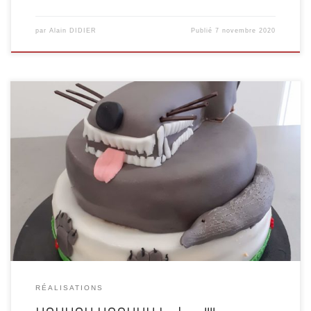
par
Alain DIDIER
Publié
7 novembre 2020
Qui à peur du loup?! En tous cas pas Léane! C’est sa grand-
mère qui est venue à ma rencontre, au marché couvert de
REMIREMONT! Elle souhaitait faire une surprise à l’occasion
de l’anniversaire de sa petite fille, qui adore les loups et le
chocolat!j’ai donc créé ce gâteau d’anniversaire composé
[…]
RÉALISATIONS