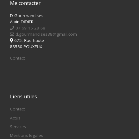
Me contacter
D Gourmandises
Alain DIDIER
07 69 15 28 68
d.gourmandises88@gmail.com
675, Rue haute
88550 POUXEUX
Contact
Liens utiles
Contact
Actus
Services
Mentions légales