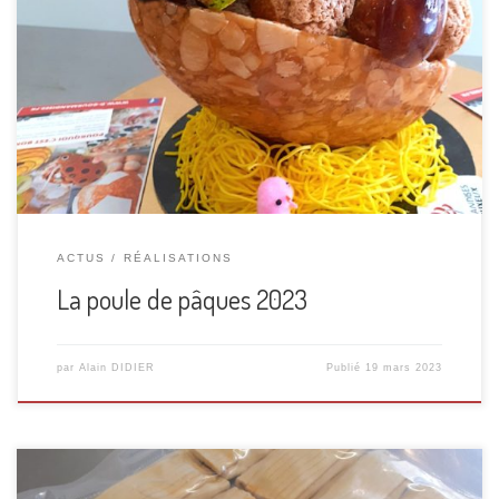
Pour l’occasion du week-end pascal, découvrez ma
création de pâques 2023! Sur sont nid en paille de sucre
une poule ce dresse fièrement, elle est composée d’une
coque en nougatine amande, d’un assortiment de 24 choux
aux multi parfums: vanille bourbon, caramel au beurre salé
de Guérande, a la crème […]
ACTUS
RÉALISATIONS
La poule de pâques 2023
par
Alain DIDIER
Publié
19 mars 2023