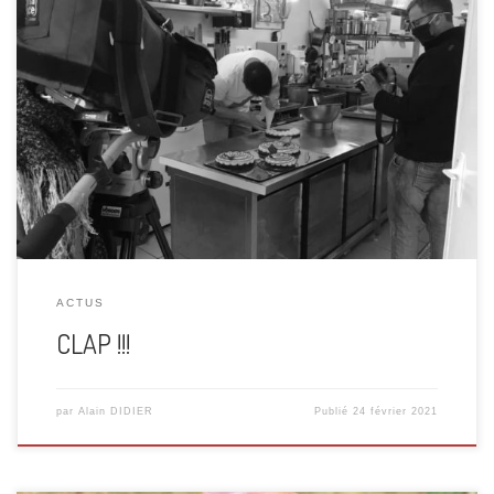
CLAP !!! Le Choc’Hallow’range !! Cette nouvelle
pâtisserie fine et originale nous fait trembler de plaisir avec
son sablé cacao, son moelleux chocolat sans beurre, la
fraîcheur de son confit d’orange aux zestes et aux
suprêmes, et sa crème à l’orange délicate. A cette
occasion, Via Vosges est venu à ma rencontre, […]
ACTUS
CLAP !!!
par
Alain DIDIER
Publié
24 février 2021