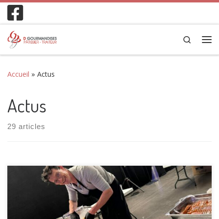
Passer au contenu
Search
Accueil
»
Actus
Actus
29 articles
Des partenaires en or ! Merci à tous les partenaires qui
nous ont accompagnés pour faire de cet anniversaire des
30 ans un événement riche en émotions, festif et