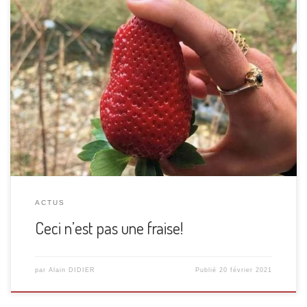
Non, ce n’est pas une fraise. On est fin février et déjà dans
la grande distribution on nous les vend, superbes (et
énormes), dans des barquettes en plastique. Dessus c’est
écrit « fraises ». Mais en fait, c’est brillant comme du
plastique, ça ne sent rien ou presque, c’est dur comme un
[…]
ACTUS
Ceci n’est pas une fraise!
par
Alain DIDIER
Publié
20 février 2021