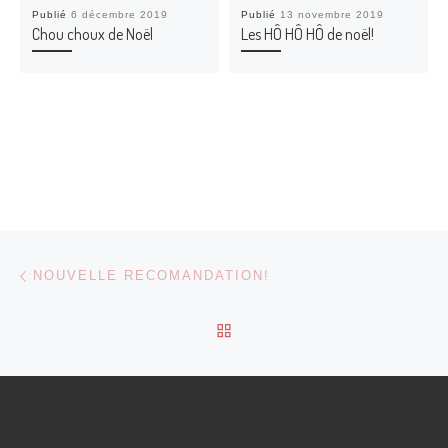
Publié
6 décembre 2019
Publié
13 novembre 2019
Chou choux de Noël
Les HÔ HÔ HÔ de noël!
Parcourir les articles
Article précédent
NOUVELLE RECOMANDATION!
RETOUR À LA LISTE DES