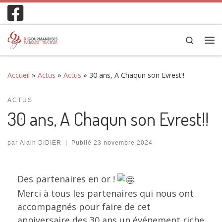
Passer au contenu
Search
Accueil
»
Actus
»
Actus
»
30 ans, A Chaqun son Evrest!!
ACTUS
30 ans, A Chaqun son Evrest!!
par
Alain DIDIER
|
Publié
23 novembre 2024
Des partenaires en or !
Merci à tous les partenaires qui nous ont
accompagnés pour faire de cet
anniversaire des 30 ans un événement riche