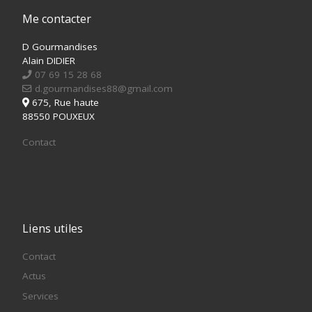
Me contacter
D Gourmandises
Alain DIDIER
07 69 15 28 68
d.gourmandises88@gmail.com
675, Rue haute
88550 POUXEUX
Contact
Liens utiles
Contact
Actus
Services